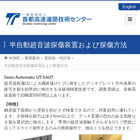
English
半自動超音波探傷装置および探傷方法
HOME
»
事業案内
»
新技術・特許等
»
半自動超音波探傷装置および探傷方法
Semi-Automatic UT:SAUT
超音波探傷法による鋼床版Uリブに発生したデッキプレート方向進展の
疲労き裂を効率的に検出する非破壊検査技術です。調査実績は、首都高
速道路で20橋梁50径間以上あります。
【特徴】
鋼床版下面側から塗装を剥がさず検査できるので，作業効率に優れてい
ます。き裂検出能力は深さ6mm以上で、デッキ貫通の恐れのある危険な
き裂を選択的に検出します。専用の超音波探触子ホルダをUリブ壁面に
沿ってスライド操作するのみの簡単操作で、検出ミスを防止できます。