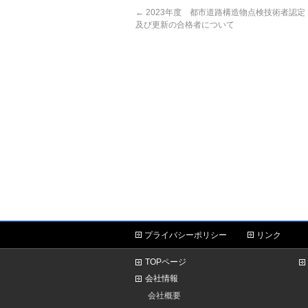
←
2023年度 都市道路構造物点検技術者認
及び更新の合格者について
プライバシーポリシー
リンク
TOPページ
会社情報
会社概要