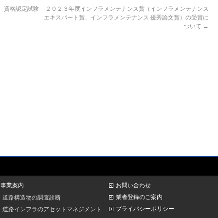
定 資格認定試験
２０２３年度インフラメンテナンス賞（インフラメンテナンス
エキスパート賞、インフラメンテナンス 優秀論文賞）の受賞に
ついて
→
事業案内
お問い合わせ
業者登録のご案内
道路構造物の調査診断
プライバシーポリシー
道路インフラのアセットマネジメント